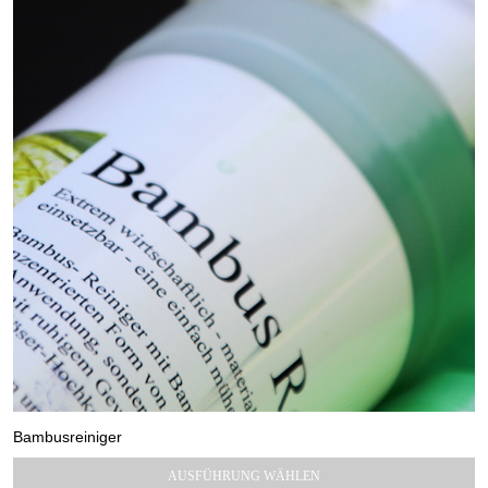
Bambusreiniger
11,90
€
19,90
€
–
Preisspanne:
AUSFÜHRUNG WÄHLEN