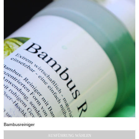
Bambusreiniger
11,90
€
19,90
€
–
Preisspanne:
AUSFÜHRUNG WÄHLEN